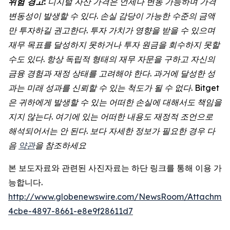
위험
경고
:
디지털
자산
가격은
언제나
변동
가능하며
가격
변동성이
발생할
수
있다
.
손실
감당이
가능한
수준의
금액
만
투자하길
권고한다
.
투자
가치가
영향을
받을
수
있으며
재무
목표를
달성하지
못하거나
투자
원금을
회수하지
못할
수도
있다
.
항상
독립적
형태의
재무
자문을
구하고
자신의
금융
경험과
재정
상태를
고려해야
한다
.
과거에
달성한
성
과는
미래
성과를
신뢰할
수
있는
척도가
될
수
없다. Bitget
은 귀하에게 발생할 수 있는 어떠한 손실에 대해서도 책임을
지지 않는다. 여기에 있는 어떠한 내용도 재정적 조언으로
해석되어서는 안 된다. 보다 자세한 정보가 필요한 경우 다
음
약관
을 참조하세요
본 보도자료와 관련된 사진자료는 하단 링크를 통해 이용 가
능합니다.
http://www.globenewswire.com/NewsRoom/Attachme
4cbe-4897-8661-e8e9f28611d7